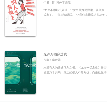
作者：[日]薄井辛西娅
“女生不用那么要强。” “女生最好要温柔、要顾家
成家了。” “你应该听话。” 让我们来撕掉这些标签，
允许万物穿过我
作者：李梦霁
给所有人的通透疗愈之书。《允许一切发生》作者
引发万千共鸣！真正的强大不是对抗，而是让生命中