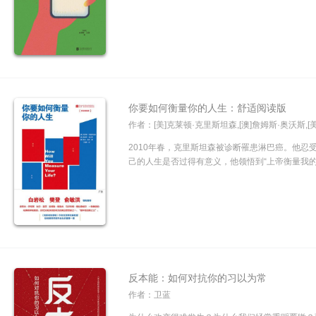
你要如何衡量你的人生：舒适阅读版
作者：[美]克莱顿·克里斯坦森,[澳]詹姆斯·奥沃斯,[
2010年春，克里斯坦森被诊断罹患淋巴癌。他忍
己的人生是否过得有意义，他领悟到“上帝衡量我的
反本能：如何对抗你的习以为常
作者：卫蓝