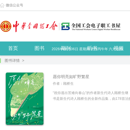
微信公众号
首页
图书
期刊
听书
视频
2026年08月06日 星期四 农历丙午年 六月廿四
图书详情 >
愿你明亮如旷野繁星
作者：顾桥生
“祝你逃出苦难向春山”的作者新生代诗人顾桥生继
书是新生代诗人顾桥生的全新作品集，由178首治愈