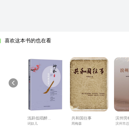
【朋友】在背后说自己坏话的，还是朋友吗？
喜欢这本书的也在看
浅斟低唱醉...
共和国往事
滨州劳
词奴儿
周梅森
滨州市总工