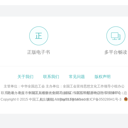
正
正版电子书
多平台畅读
关于我们
联系我们
常见问题
版权声明
主管单位：中华全国总工会
主办单位：全国工会宣传思想文化工作领导小组办公
联系地址：北京市东城区鼓楼外大街45号 邮编：100120 联系电话：62354070（总
室
承办单位：中国工人出版社全国工会职工书屋图书配送中心/数字传播中心
Copyright © 2015 中国工人出版社, All Rights Reserved
机） 邮箱：zgsw511@163.com
京ICP备05028941号-3
京公网安备11010102007102号 网络出版服务许可证：(署)网出证(京)字号第286号