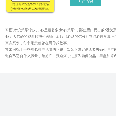
开始阅读
习惯说“没关系”的人，心里藏着多少“有关系”，那些脱口而出的“没关
45万人信赖的资深精神科医师、韩版《心动的信号》常驻心理学嘉宾的线
真实案例，每个场景都像在写你的故事。
常常困扰于一些看似司空见惯的问题，却又不确定是否要去做心理咨
道自己适合什么职业，焦虑症，强迫症，过度依赖保健品、星盘和算
承担家人的期待觉得压力很大，没办法长期在一家公司工作，经常自
其实，这些问题背后都有心理学的解答：
【自尊】一直觉得自己不够好？先改掉“成果导向”思维。
【焦虑】因爱焦虑是正常的，三步骤让自己不失控毁掉关系。
【关注】太在意他人评价，如何夺回人生主导权？
【职场】不要牺牲奉献，也不要落荒而逃。
【家庭】亲人情绪勒索，你该做的是经济独立和情绪独立。
【恋爱】该走了，如果你爱到讨厌自己。
【未来】若不去挑战任何事情，就不知道自己真正想要什么。