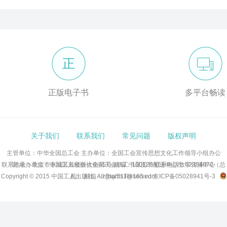
正
正版电子书
多平台畅读
关于我们
联系我们
常见问题
版权声明
主管单位：中华全国总工会
主办单位：全国工会宣传思想文化工作领导小组办公
联系地址：北京市东城区鼓楼外大街45号 邮编：100120 联系电话：62354070（总
室
承办单位：中国工人出版社全国工会职工书屋图书配送中心/数字传播中心
Copyright © 2015 中国工人出版社, All Rights Reserved
机） 邮箱：zgsw511@163.com
京ICP备05028941号-3
京公网安备11010102007102号 网络出版服务许可证：(署)网出证(京)字号第286号