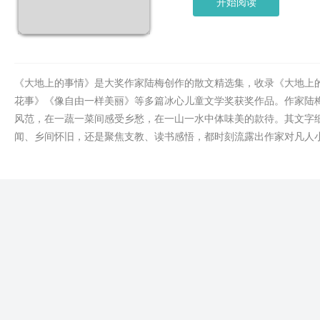
开始阅读
《大地上的事情》是大奖作家陆梅创作的散文精选集，收录《大地上
花事》《像自由一样美丽》等多篇冰心儿童文学奖获奖作品。作家陆
风范，在一蔬一菜间感受乡愁，在一山一水中体味美的款待。其文字
闻、乡间怀旧，还是聚焦支教、读书感悟，都时刻流露出作家对凡人