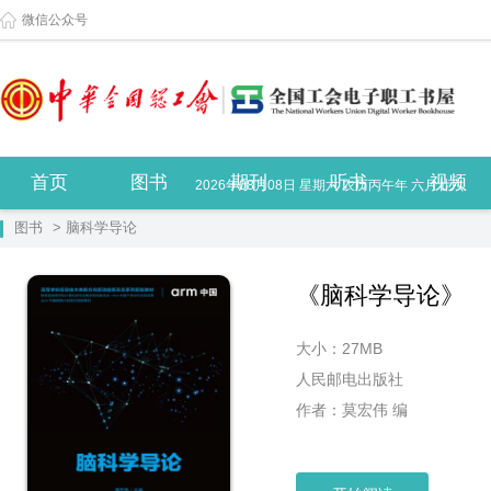
微信公众号
首页
图书
期刊
听书
视频
2026年08月08日 星期六 农历丙午年 六月廿六
图书
> 脑科学导论
《脑科学导论》
大小：27MB
人民邮电出版社
作者：莫宏伟 编