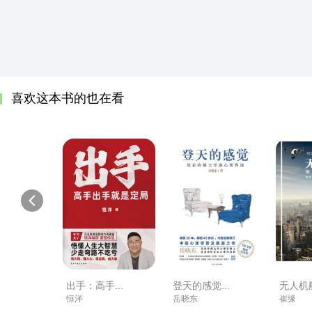
喜欢这本书的也在看
出手：高手...
登天的感觉...
无人机航
恒洋
岳晓东
崔缘