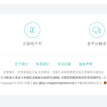
正
正版电子书
多平台畅读
关于我们
联系我们
常见问题
版权声明
主管单位：中华全国总工会
主办单位：全国工会宣传思想文化工作领导小组办公
联系地址：北京市东城区鼓楼外大街45号 邮编：100120 联系电话：62354070（总
室
承办单位：中国工人出版社全国工会职工书屋图书配送中心/数字传播中心
Copyright © 2015 中国工人出版社, All Rights Reserved
机） 邮箱：zgsw511@163.com
京ICP备05028941号-3
京公网安备11010102007102号 网络出版服务许可证：(署)网出证(京)字号第286号