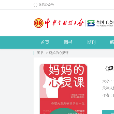
微信公众号
首页
图书
期刊
图书
> 妈妈的心灵课
《妈
大小：
天津人
作者：