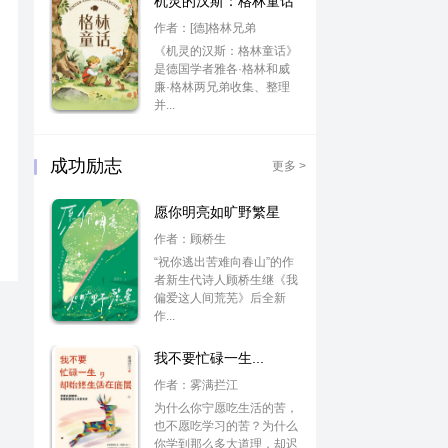
机灵的汉斯：格林童话
作者：[德]格林兄弟
《机灵的汉斯：格林童话》
是德国学者雅各·格林和威
廉·格林两兄弟收集、整理
并...
成功励志
更多 >
愿你明亮如旷野繁星
作者：顾桥生
“祝你逃出苦难向春山”的作
者新生代诗人顾桥生继《我
偏爱这人间荒芜》后全新
作...
我不要忙碌一生...
作者：雾满拦江
为什么你宁愿吃生活的苦，
也不愿吃学习的苦？为什么
你学到那么多大道理，却迟