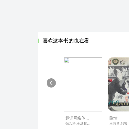
喜欢这本书的也在看
标识网络体...
隐情
张宏科,王洪超...
王向葵,郭睿