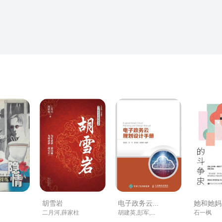
胡雪岩
电子政务云...
她和她妈
二月河,薛家柱
胡建英,彭军,...
石一枫