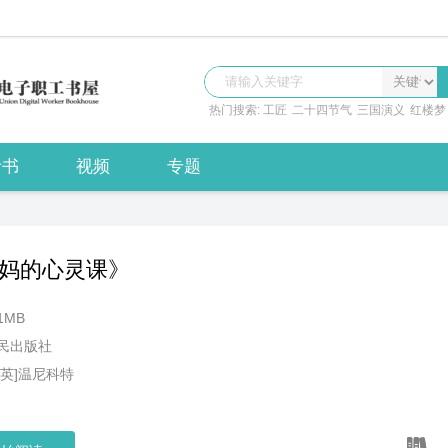
热门搜索:
工匠
二十四节气
三国演义
红楼梦
听书
视频
专题
妈的心灵课》
1MB
民出版社
[英]温尼科特