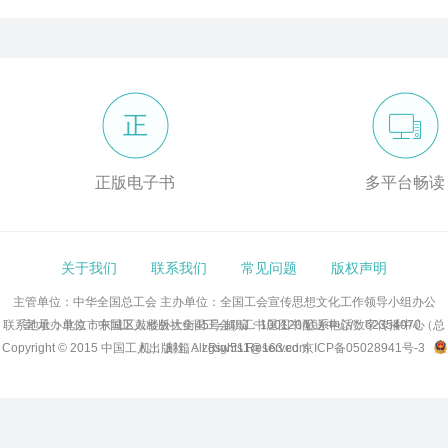
正
正版电子书
多平台畅读
关于我们
联系我们
常见问题
版权声明
主管单位：中华全国总工会
主办单位：全国工会宣传思想文化工作领导小组办公
联系地址：北京市东城区鼓楼外大街45号 邮编：100120 联系电话：62354070（总
室
承办单位：中国工人出版社全国工会职工书屋图书配送中心/数字传播中心
Copyright © 2015 中国工人出版社, All Rights Reserved
机） 邮箱：zgsw511@163.com
京ICP备05028941号-3
京公网安备11010102007102号 网络出版服务许可证：(署)网出证(京)字号第286号