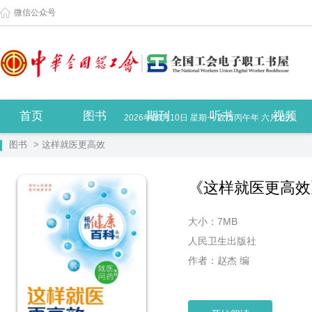
微信公众号
首页
图书
期刊
听书
视频
2026年08月10日 星期一 农历丙午年 六月廿八
图书
> 这样就医更高效
《这样就医更高效
大小：7MB
人民卫生出版社
作者：赵杰 编